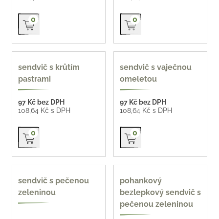
Přidat do košíku
Přidat do košíku
0
0
140 g
170 g
sendvič s krůtím
sendvič s vaječnou
pastrami
omeletou
97 Kč bez DPH
97 Kč bez DPH
108,64 Kč s DPH
108,64 Kč s DPH
Přidat do košíku
Přidat do košíku
0
0
170 g
bezlepkový
sendvič s pečenou
pohankový
zeleninou
bezlepkový sendvič s
pečenou zeleninou