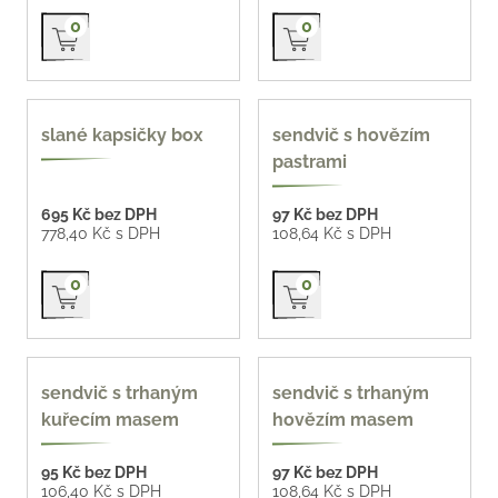
Přidat do košíku
Přidat do košíku
0
0
nové
140 g
slané kapsičky box
sendvič s hovězím
pastrami
695 Kč bez DPH
97 Kč bez DPH
778,40 Kč s DPH
108,64 Kč s DPH
Přidat do košíku
Přidat do košíku
0
0
160 g
160 g
sendvič s trhaným
sendvič s trhaným
kuřecím masem
hovězím masem
95 Kč bez DPH
97 Kč bez DPH
106,40 Kč s DPH
108,64 Kč s DPH