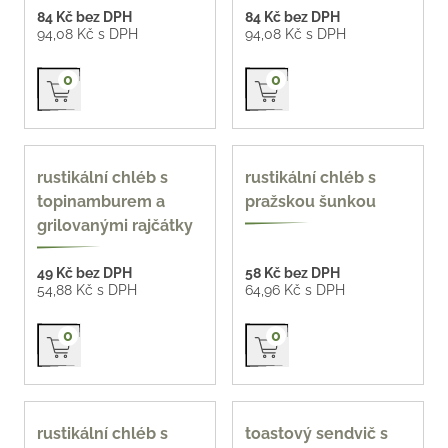
84 Kč bez DPH
84 Kč bez DPH
94,08 Kč s DPH
94,08 Kč s DPH
Přidat do košíku
Přidat do košíku
0
0
90 g
90 g
rustikální chléb s
rustikální chléb s
topinamburem a
pražskou šunkou
grilovanými rajčátky
49 Kč bez DPH
58 Kč bez DPH
54,88 Kč s DPH
64,96 Kč s DPH
Přidat do košíku
Přidat do košíku
0
0
90 g
90 g
rustikální chléb s
toastový sendvič s