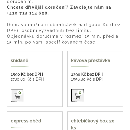
doručením.
Chcete dřívější doručení? Zavolejte nám na
+420 725 114 628.
Doprava možná u objednávek nad 3000 Kč (bez
DPH), osobní vyzvednutí bez limitu.
Objednávku doručíme v rozmezí 15 min. před a
15 min. po vámi specifikovaném čase.
oblíbené
snídaně
kávová přestávka
1590 Kč bez DPH
1390 Kč bez DPH
1780,80 Kč s DPH
1556,80 Kč s DPH
Přidat do košíku
Přidat do košíku
0
0
55 Kč / kus
express oběd
chlebíčkový box 20
ks