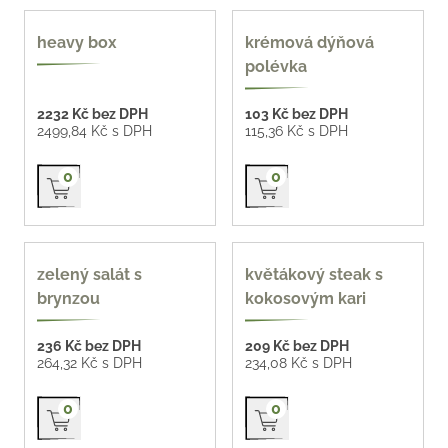
heavy box
krémová dýňová
polévka
2232 Kč bez DPH
103 Kč bez DPH
2499,84 Kč s DPH
115,36 Kč s DPH
Přidat do košíku
Přidat do košíku
0
0
zelený salát s
květákový steak s
brynzou
kokosovým kari
236 Kč bez DPH
209 Kč bez DPH
264,32 Kč s DPH
234,08 Kč s DPH
Přidat do košíku
Přidat do košíku
0
0