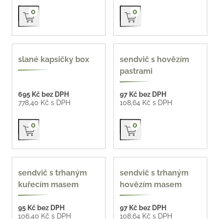
Přidat do košíku
Přidat do košíku
0
0
nové
140 g
slané kapsičky box
sendvič s hovězím
pastrami
695 Kč bez DPH
97 Kč bez DPH
778,40 Kč s DPH
108,64 Kč s DPH
Přidat do košíku
Přidat do košíku
0
0
160 g
160 g
sendvič s trhaným
sendvič s trhaným
kuřecím masem
hovězím masem
95 Kč bez DPH
97 Kč bez DPH
106,40 Kč s DPH
108,64 Kč s DPH