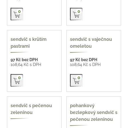
Přidat do košíku
Přidat do košíku
0
0
140 g
170 g
sendvič s krůtím
sendvič s vaječnou
pastrami
omeletou
97 Kč bez DPH
97 Kč bez DPH
108,64 Kč s DPH
108,64 Kč s DPH
Přidat do košíku
Přidat do košíku
0
0
170 g
bezlepkový
sendvič s pečenou
pohankový
zeleninou
bezlepkový sendvič s
pečenou zeleninou