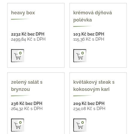
heavy box
krémová dýňová
polévka
2232 Kč bez DPH
103 Kč bez DPH
2499,84 Kč s DPH
115,36 Kč s DPH
Přidat do košíku
Přidat do košíku
0
0
zelený salát s
květákový steak s
brynzou
kokosovým kari
236 Kč bez DPH
209 Kč bez DPH
264,32 Kč s DPH
234,08 Kč s DPH
Přidat do košíku
Přidat do košíku
0
0