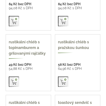
84 Kč bez DPH
84 Kč bez DPH
94,08 Kč s DPH
94,08 Kč s DPH
Přidat do košíku
Přidat do košíku
0
0
90 g
90 g
rustikální chléb s
rustikální chléb s
topinamburem a
pražskou šunkou
grilovanými rajčátky
49 Kč bez DPH
58 Kč bez DPH
54,88 Kč s DPH
64,96 Kč s DPH
Přidat do košíku
Přidat do košíku
0
0
90 g
90 g
rustikální chléb s
toastový sendvič s