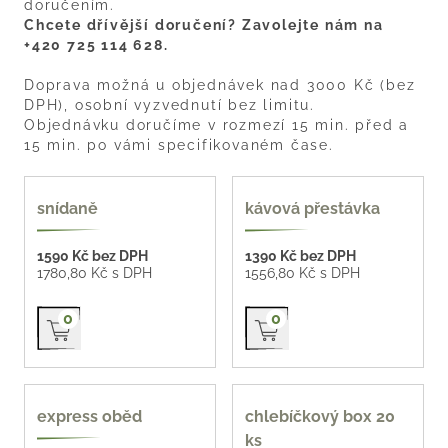
doručením.
Chcete dřívější doručení? Zavolejte nám na
+420 725 114 628.
Doprava možná u objednávek nad 3000 Kč (bez
DPH), osobní vyzvednutí bez limitu.
Objednávku doručíme v rozmezí 15 min. před a
15 min. po vámi specifikovaném čase.
oblíbené
snídaně
kávová přestávka
1590 Kč bez DPH
1390 Kč bez DPH
1780,80 Kč s DPH
1556,80 Kč s DPH
Přidat do košíku
Přidat do košíku
0
0
55 Kč / kus
express oběd
chlebíčkový box 20
ks