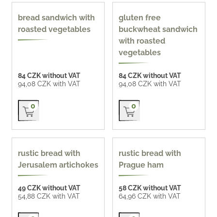
170 g
Gluten-free
bread sandwich with
gluten free
roasted vegetables
buckwheat sandwich
with roasted
vegetables
84 CZK without VAT
84 CZK without VAT
94,08 CZK with VAT
94,08 CZK with VAT
Přidat do košíku
Přidat do košíku
0
0
90 g
90 g
rustic bread with
rustic bread with
Jerusalem artichokes
Prague ham
49 CZK without VAT
58 CZK without VAT
54,88 CZK with VAT
64,96 CZK with VAT
Přidat do košíku
Přidat do košíku