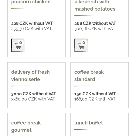
popcorn chicken
pikeperch with
mashed potatoes
228 CZK without VAT
268 CZK without VAT
255,36 CZK with VAT
300,16 CZK with VAT
Přidat do košíku
Přidat do košíku
0
0
tailor made offer
delivery of fresh
coffee break
viennoiserie
standard
3000 CZK without VAT
150 CZK without VAT
3360,00 CZK with VAT
168,00 CZK with VAT
coffee break
lunch buffet
gourmet