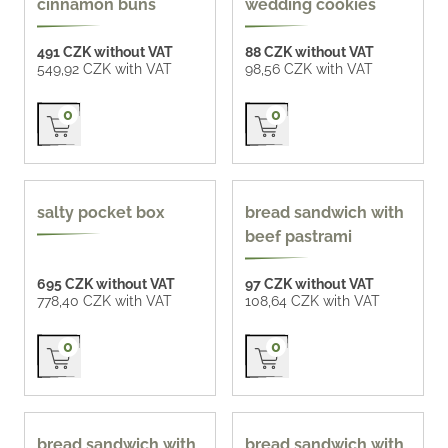
cinnamon buns
wedding cookies
491 CZK without VAT
88 CZK without VAT
549,92 CZK with VAT
98,56 CZK with VAT
Přidat do košíku
Přidat do košíku
0
0
new
140 g
salty pocket box
bread sandwich with
beef pastrami
695 CZK without VAT
97 CZK without VAT
778,40 CZK with VAT
108,64 CZK with VAT
Přidat do košíku
Přidat do košíku
0
0
160 g
160 g
bread sandwich with
bread sandwich with