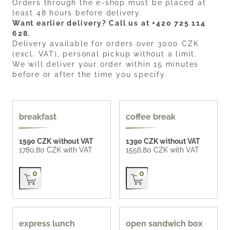
Orders through the e-shop must be placed at
least 48 hours before delivery.
Want earlier delivery? Call us at +420 725 114
628.
Delivery available for orders over 3000 CZK
(excl. VAT), personal pickup without a limit.
We will deliver your order within 15 minutes
before or after the time you specify.
popular
breakfast
coffee break
1590 CZK without VAT
1390 CZK without VAT
1780,80 CZK with VAT
1556,80 CZK with VAT
Přidat do košíku
Přidat do košíku
0
0
55 CZK / pc
express lunch
open sandwich box