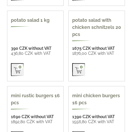
potato salad 1 kg
potato salad with
chicken schnitzels 20
pcs
390 CZK without VAT
1675 CZK without VAT
436,80 CZK with VAT
1876,00 CZK with VAT
Přidat do košíku
Přidat do košíku
0
0
97 CZK / pc
mini rustic burgers 16
mini chicken burgers
pcs
16 pcs
1690 CZK without VAT
1390 CZK without VAT
1892,80 CZK with VAT
1556,80 CZK with VAT