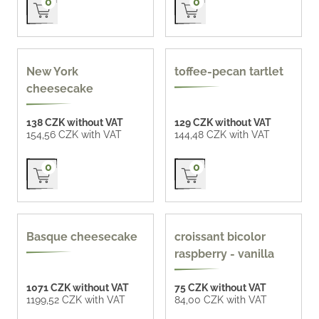
0
0
New York
toffee-pecan tartlet
cheesecake
138 CZK without VAT
129 CZK without VAT
154,56 CZK with VAT
144,48 CZK with VAT
Přidat do košíku
Přidat do košíku
0
0
gluten-free
Basque cheesecake
croissant bicolor
raspberry - vanilla
1071 CZK without VAT
75 CZK without VAT
1199,52 CZK with VAT
84,00 CZK with VAT