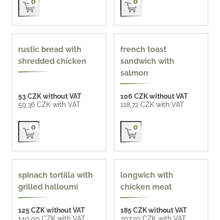
0
0
90 g
90 g
rustic bread with
french toast
shredded chicken
sandwich with
salmon
53 CZK without VAT
106 CZK without VAT
59,36 CZK with VAT
118,72 CZK with VAT
Přidat do košíku
Přidat do košíku
0
0
135 g
spinach tortilla with
longwich with
grilled halloumi
chicken meat
125 CZK without VAT
185 CZK without VAT
140,00 CZK with VAT
207,20 CZK with VAT