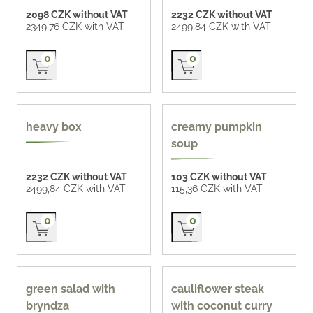
2098 CZK without VAT
2232 CZK without VAT
2349,76 CZK with VAT
2499,84 CZK with VAT
Přidat do košíku
Přidat do košíku
0
0
heavy box
creamy pumpkin
soup
2232 CZK without VAT
103 CZK without VAT
2499,84 CZK with VAT
115,36 CZK with VAT
Přidat do košíku
Přidat do košíku
0
0
green salad with
cauliflower steak
bryndza
with coconut curry