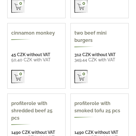
Přidat do košíku
Přidat do košíku
0
0
cinnamon monkey
two beef mini
burgers
45 CZK without VAT
312 CZK without VAT
50,40 CZK with VAT
349,44 CZK with VAT
Přidat do košíku
Přidat do košíku
0
0
profiterole with
profiterole with
shredded beef 25
smoked tofu 25 pcs
pcs
1490 CZK without VAT
1490 CZK without VAT