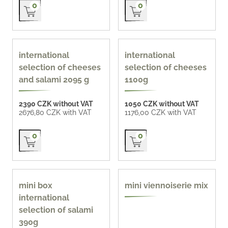
Přidat do košíku
Přidat do košíku
0
0
international
international
selection of cheeses
selection of cheeses
and salami 2095 g
1100g
2390 CZK without VAT
1050 CZK without VAT
2676,80 CZK with VAT
1176,00 CZK with VAT
Přidat do košíku
Přidat do košíku
0
0
homemade 66 CZK /
mini box
mini viennoiserie mix
pc
international
selection of salami
390g