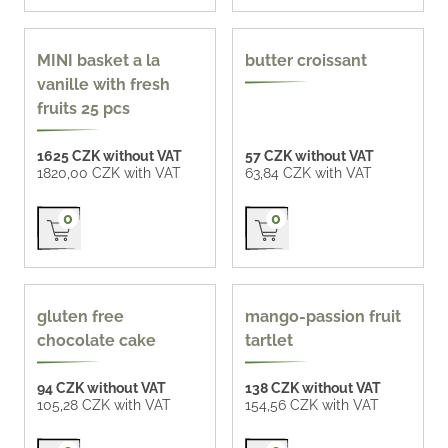
MINI basket a la
butter croissant
vanille with fresh
fruits 25 pcs
1625 CZK without VAT
57 CZK without VAT
1820,00 CZK with VAT
63,84 CZK with VAT
Přidat do košíku
Přidat do košíku
0
0
gluten-free
gluten free
mango-passion fruit
chocolate cake
tartlet
94 CZK without VAT
138 CZK without VAT
105,28 CZK with VAT
154,56 CZK with VAT
Přidat do košíku
Přidat do košíku