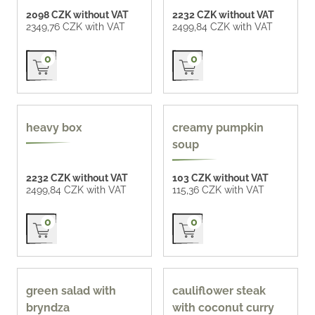
2098 CZK without VAT
2232 CZK without VAT
2349,76 CZK with VAT
2499,84 CZK with VAT
Přidat do košíku
Přidat do košíku
0
0
heavy box
creamy pumpkin
soup
2232 CZK without VAT
103 CZK without VAT
2499,84 CZK with VAT
115,36 CZK with VAT
Přidat do košíku
Přidat do košíku
0
0
green salad with
cauliflower steak
bryndza
with coconut curry