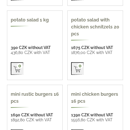
potato salad 1 kg
potato salad with
chicken schnitzels 20
pcs
390 CZK without VAT
1675 CZK without VAT
436,80 CZK with VAT
1876,00 CZK with VAT
Přidat do košíku
Přidat do košíku
0
0
97 CZK / pc
mini rustic burgers 16
mini chicken burgers
pcs
16 pcs
1690 CZK without VAT
1390 CZK without VAT
1892,80 CZK with VAT
1556,80 CZK with VAT