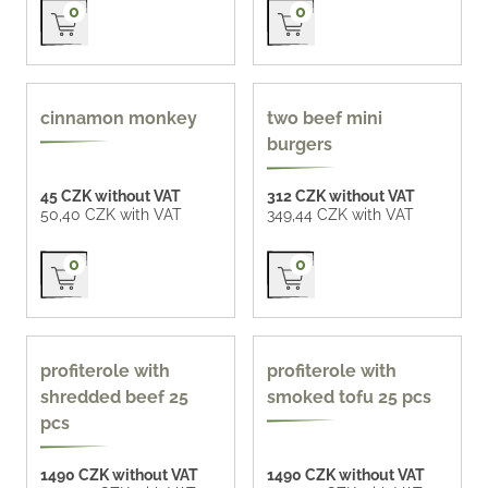
Přidat do košíku
Přidat do košíku
0
0
cinnamon monkey
two beef mini
burgers
45 CZK without VAT
312 CZK without VAT
50,40 CZK with VAT
349,44 CZK with VAT
Přidat do košíku
Přidat do košíku
0
0
profiterole with
profiterole with
shredded beef 25
smoked tofu 25 pcs
pcs
1490 CZK without VAT
1490 CZK without VAT