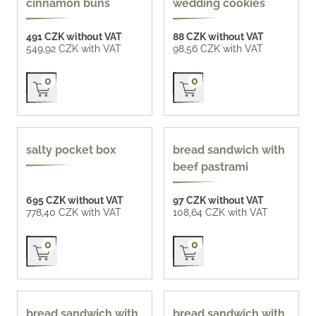
cinnamon buns
wedding cookies
491 CZK without VAT
88 CZK without VAT
549,92 CZK with VAT
98,56 CZK with VAT
Přidat do košíku
Přidat do košíku
0
0
new
140 g
salty pocket box
bread sandwich with
beef pastrami
695 CZK without VAT
97 CZK without VAT
778,40 CZK with VAT
108,64 CZK with VAT
Přidat do košíku
Přidat do košíku
0
0
160 g
160 g
bread sandwich with
bread sandwich with