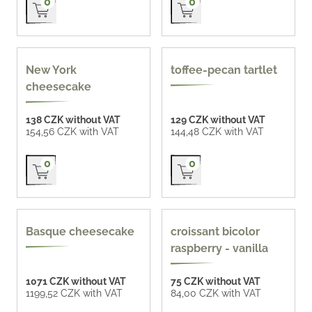
0
0
New York
toffee-pecan tartlet
cheesecake
138 CZK without VAT
129 CZK without VAT
154,56 CZK with VAT
144,48 CZK with VAT
Přidat do košíku
Přidat do košíku
0
0
gluten-free
Basque cheesecake
croissant bicolor
raspberry - vanilla
1071 CZK without VAT
75 CZK without VAT
1199,52 CZK with VAT
84,00 CZK with VAT