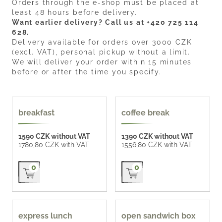
Orders through the e-shop must be placed at
least 48 hours before delivery.
Want earlier delivery? Call us at +420 725 114
628.
Delivery available for orders over 3000 CZK
(excl. VAT), personal pickup without a limit.
We will deliver your order within 15 minutes
before or after the time you specify.
popular
breakfast
coffee break
1590 CZK without VAT
1390 CZK without VAT
1780,80 CZK with VAT
1556,80 CZK with VAT
Přidat do košíku
Přidat do košíku
0
0
55 CZK / pc
express lunch
open sandwich box