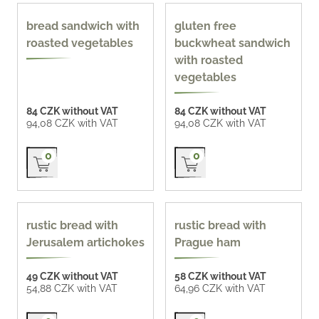
170 g
Gluten-free
bread sandwich with
gluten free
roasted vegetables
buckwheat sandwich
with roasted
vegetables
84 CZK without VAT
84 CZK without VAT
94,08 CZK with VAT
94,08 CZK with VAT
Přidat do košíku
Přidat do košíku
0
0
90 g
90 g
rustic bread with
rustic bread with
Jerusalem artichokes
Prague ham
49 CZK without VAT
58 CZK without VAT
54,88 CZK with VAT
64,96 CZK with VAT
Přidat do košíku
Přidat do košíku