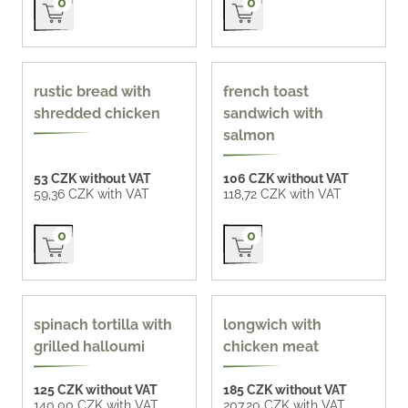
0
0
90 g
90 g
rustic bread with
french toast
shredded chicken
sandwich with
salmon
53 CZK without VAT
106 CZK without VAT
59,36 CZK with VAT
118,72 CZK with VAT
Přidat do košíku
Přidat do košíku
0
0
135 g
spinach tortilla with
longwich with
grilled halloumi
chicken meat
125 CZK without VAT
185 CZK without VAT
140,00 CZK with VAT
207,20 CZK with VAT