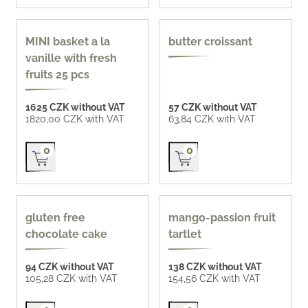
MINI basket a la
butter croissant
vanille with fresh
fruits 25 pcs
1625 CZK without VAT
57 CZK without VAT
1820,00 CZK with VAT
63,84 CZK with VAT
Přidat do košíku
Přidat do košíku
0
0
gluten-free
gluten free
mango-passion fruit
chocolate cake
tartlet
94 CZK without VAT
138 CZK without VAT
105,28 CZK with VAT
154,56 CZK with VAT
Přidat do košíku
Přidat do košíku