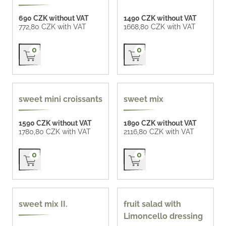
690 CZK without VAT
1490 CZK without VAT
772,80 CZK with VAT
1668,80 CZK with VAT
Přidat do košíku
Přidat do košíku
0
0
homemade 71 CZK / pc
popular
sweet mini croissants
sweet mix
1590 CZK without VAT
1890 CZK without VAT
1780,80 CZK with VAT
2116,80 CZK with VAT
Přidat do košíku
Přidat do košíku
0
0
new
sweet mix II.
fruit salad with
Limoncello dressing