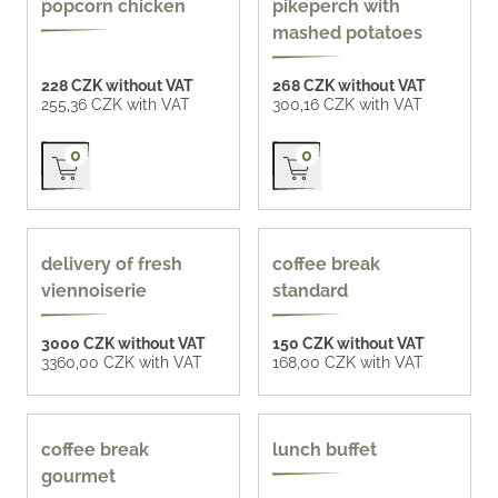
popcorn chicken
pikeperch with
mashed potatoes
228 CZK without VAT
268 CZK without VAT
255,36 CZK with VAT
300,16 CZK with VAT
Přidat do košíku
Přidat do košíku
0
0
tailor made offer
delivery of fresh
coffee break
viennoiserie
standard
3000 CZK without VAT
150 CZK without VAT
3360,00 CZK with VAT
168,00 CZK with VAT
coffee break
lunch buffet
gourmet