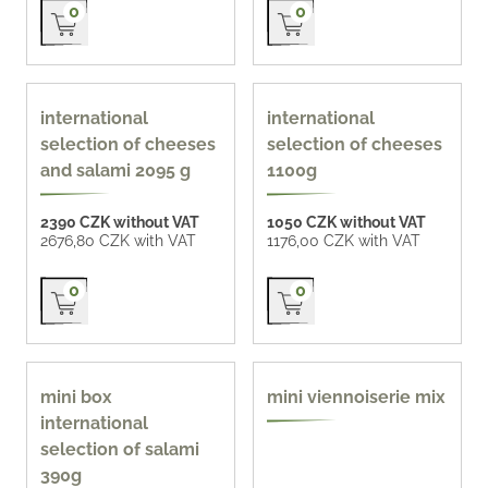
Přidat do košíku
Přidat do košíku
0
0
international
international
selection of cheeses
selection of cheeses
and salami 2095 g
1100g
2390 CZK without VAT
1050 CZK without VAT
2676,80 CZK with VAT
1176,00 CZK with VAT
Přidat do košíku
Přidat do košíku
0
0
homemade 66 CZK /
mini box
mini viennoiserie mix
pc
international
selection of salami
390g