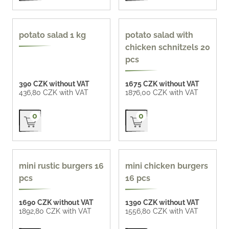
potato salad 1 kg
potato salad with
chicken schnitzels 20
pcs
390 CZK without VAT
1675 CZK without VAT
436,80 CZK with VAT
1876,00 CZK with VAT
Přidat do košíku
Přidat do košíku
0
0
97 CZK / pc
mini rustic burgers 16
mini chicken burgers
pcs
16 pcs
1690 CZK without VAT
1390 CZK without VAT
1892,80 CZK with VAT
1556,80 CZK with VAT