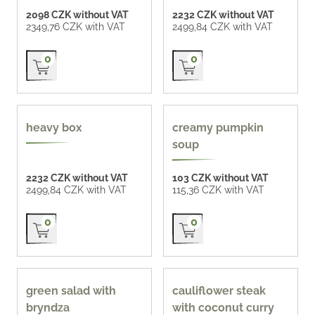
2098 CZK without VAT
2232 CZK without VAT
2349,76 CZK with VAT
2499,84 CZK with VAT
Přidat do košíku
Přidat do košíku
0
0
heavy box
creamy pumpkin
soup
2232 CZK without VAT
103 CZK without VAT
2499,84 CZK with VAT
115,36 CZK with VAT
Přidat do košíku
Přidat do košíku
0
0
green salad with
cauliflower steak
bryndza
with coconut curry