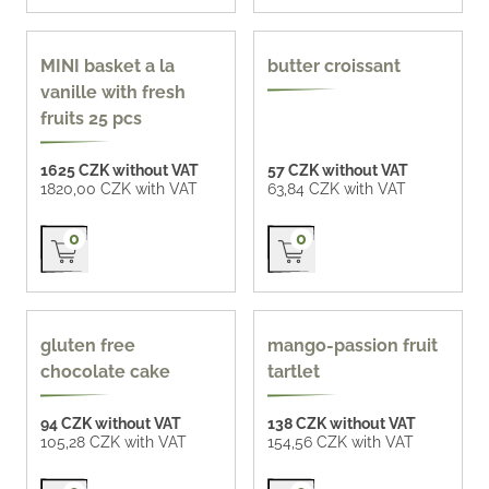
MINI basket a la
butter croissant
vanille with fresh
fruits 25 pcs
1625 CZK without VAT
57 CZK without VAT
1820,00 CZK with VAT
63,84 CZK with VAT
Přidat do košíku
Přidat do košíku
0
0
gluten-free
gluten free
mango-passion fruit
chocolate cake
tartlet
94 CZK without VAT
138 CZK without VAT
105,28 CZK with VAT
154,56 CZK with VAT
Přidat do košíku
Přidat do košíku