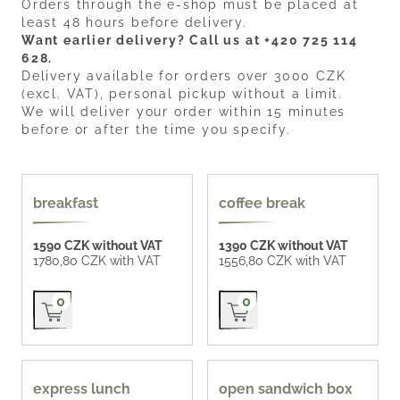
Orders through the e-shop must be placed at
least 48 hours before delivery.
Want earlier delivery? Call us at +420 725 114
628.
Delivery available for orders over 3000 CZK
(excl. VAT), personal pickup without a limit.
We will deliver your order within 15 minutes
before or after the time you specify.
popular
breakfast
coffee break
1590 CZK without VAT
1390 CZK without VAT
1780,80 CZK with VAT
1556,80 CZK with VAT
Přidat do košíku
Přidat do košíku
0
0
55 CZK / pc
express lunch
open sandwich box