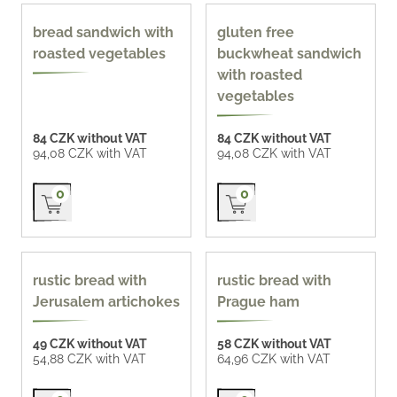
170 g
Gluten-free
bread sandwich with
gluten free
roasted vegetables
buckwheat sandwich
with roasted
vegetables
84 CZK without VAT
84 CZK without VAT
94,08 CZK with VAT
94,08 CZK with VAT
Přidat do košíku
Přidat do košíku
0
0
90 g
90 g
rustic bread with
rustic bread with
Jerusalem artichokes
Prague ham
49 CZK without VAT
58 CZK without VAT
54,88 CZK with VAT
64,96 CZK with VAT
Přidat do košíku
Přidat do košíku