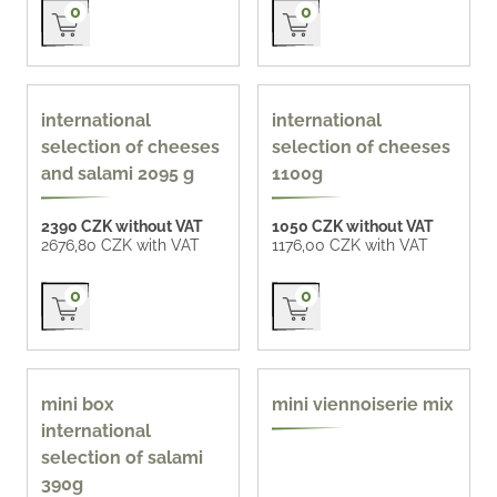
Přidat do košíku
Přidat do košíku
0
0
international
international
selection of cheeses
selection of cheeses
and salami 2095 g
1100g
2390 CZK without VAT
1050 CZK without VAT
2676,80 CZK with VAT
1176,00 CZK with VAT
Přidat do košíku
Přidat do košíku
0
0
homemade 66 CZK /
mini box
mini viennoiserie mix
pc
international
selection of salami
390g