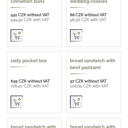
cinnamon buns
wedding cookies
491 CZK without VAT
88 CZK without VAT
549,92 CZK with VAT
98,56 CZK with VAT
Přidat do košíku
Přidat do košíku
0
0
new
140 g
salty pocket box
bread sandwich with
beef pastrami
695 CZK without VAT
97 CZK without VAT
778,40 CZK with VAT
108,64 CZK with VAT
Přidat do košíku
Přidat do košíku
0
0
160 g
160 g
bread sandwich with
bread sandwich with