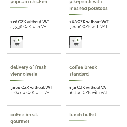
popcorn chicken
pikeperch with
mashed potatoes
228 CZK without VAT
268 CZK without VAT
255,36 CZK with VAT
300,16 CZK with VAT
Přidat do košíku
Přidat do košíku
0
0
tailor made offer
delivery of fresh
coffee break
viennoiserie
standard
3000 CZK without VAT
150 CZK without VAT
3360,00 CZK with VAT
168,00 CZK with VAT
coffee break
lunch buffet
gourmet