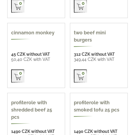
Přidat do košíku
Přidat do košíku
0
0
cinnamon monkey
two beef mini
burgers
45 CZK without VAT
312 CZK without VAT
50,40 CZK with VAT
349,44 CZK with VAT
Přidat do košíku
Přidat do košíku
0
0
profiterole with
profiterole with
shredded beef 25
smoked tofu 25 pcs
pcs
1490 CZK without VAT
1490 CZK without VAT