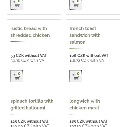
0
0
90 g
90 g
rustic bread with
french toast
shredded chicken
sandwich with
salmon
53 CZK without VAT
106 CZK without VAT
59,36 CZK with VAT
118,72 CZK with VAT
Přidat do košíku
Přidat do košíku
0
0
135 g
spinach tortilla with
longwich with
grilled halloumi
chicken meat
125 CZK without VAT
185 CZK without VAT
140,00 CZK with VAT
207,20 CZK with VAT