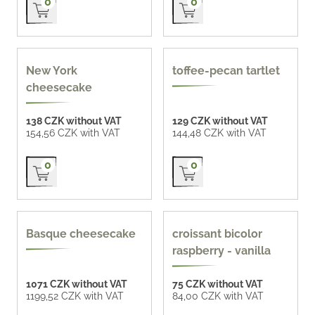
0
0
New York
toffee-pecan tartlet
cheesecake
138 CZK without VAT
129 CZK without VAT
154,56 CZK with VAT
144,48 CZK with VAT
Přidat do košíku
Přidat do košíku
0
0
gluten-free
Basque cheesecake
croissant bicolor
raspberry - vanilla
1071 CZK without VAT
75 CZK without VAT
1199,52 CZK with VAT
84,00 CZK with VAT