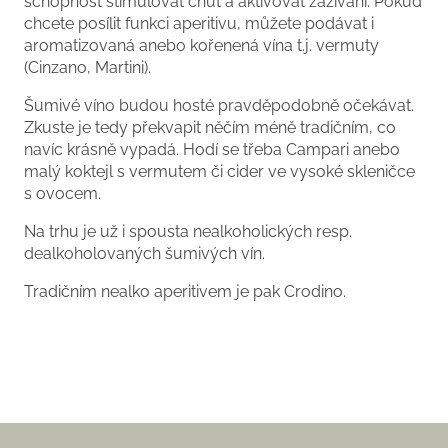
schopnost stimulovat chuť a aktivovat zažívání. Pokud
chcete posílit funkci aperitivu, můžete podávat i
aromatizovaná anebo kořenená vína t.j. vermuty
(Cinzano, Martini).
Šumivé víno budou hosté pravděpodobně očekávat.
Zkuste je tedy překvapit něčím méně tradičním, co
navíc krásně vypadá. Hodí se třeba Campari anebo
malý koktejl s vermutem či cider ve vysoké skleničce
s ovocem.
Na trhu je už i spousta nealkoholických resp.
dealkoholovaných šumivých vín.
Tradičním nealko aperitivem je pak Crodino.