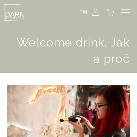
EN
Welcome drink. Jak
a proč